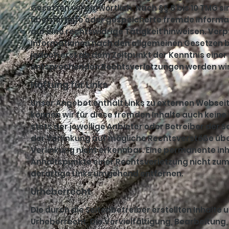
Gesetzen verantwortlich. Nach §§ 8 bis 10 TMG sin
übermittelte oder gespeicherte fremde Informa
auf eine rechtswidrige Tätigkeit hinweisen. Ver
Informationen nach den allgemeinen Gesetzen bl
jedoch erst ab dem Zeitpunkt der Kenntnis eine
entsprechenden Rechtsverletzungen werden wir
Haftung für Links
Unser Angebot enthält Links zu externen Webseite
können wir für diese fremden Inhalte auch keine 
stets der jeweilige Anbieter oder Betreiber der S
der Verlinkung auf mögliche Rechtsverstöße übe
Verlinkung nicht erkennbar. Eine permanente inha
Anhaltspunkte einer Rechtsverletzung nicht zu
derartige Links umgehend entfernen.
Urheberrecht
Die durch die Seitenbetreiber erstellten Inhalt
Urheberrecht. Die Vervielfältigung, Bearbeitung