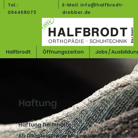
Tel.:
E-Mail: info@halfbrodt-
054458073
drebber.de
Halfbrodt
Öffnungszeiten
Jobs / Ausbildun
Haftung
Haftung für Inhalte
Als Diensteanbieter sind wir gemäß § 7 Abs.1 TMG