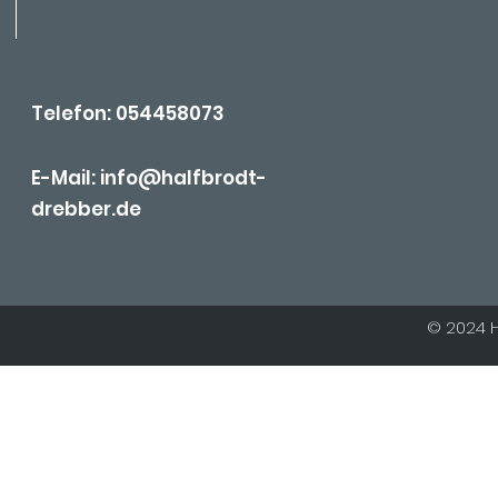
Telefon: 054458073
E-Mail: info@halfbrodt-
drebber.de
© 2024
H