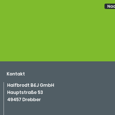
Nac
Kontakt
Halfbrodt B&J GmbH
Hauptstraße 53
49457 Drebber